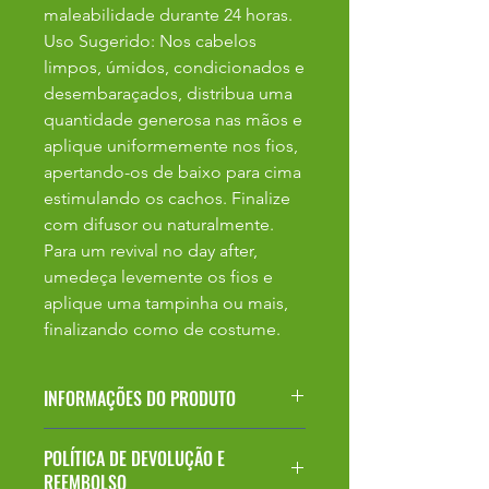
maleabilidade durante 24 horas.
Uso Sugerido: Nos cabelos
limpos, úmidos, condicionados e
desembaraçados, distribua uma
quantidade generosa nas mãos e
aplique uniformemente nos fios,
apertando-os de baixo para cima
estimulando os cachos. Finalize
com difusor ou naturalmente.
Para um revival no day after,
umedeça levemente os fios e
aplique uma tampinha ou mais,
finalizando como de costume.
INFORMAÇÕES DO PRODUTO
Estes são os detalhes do produto.
POLÍTICA DE DEVOLUÇÃO E
Use este espaço para adicionar
REEMBOLSO
informações, como cor, tamanho,