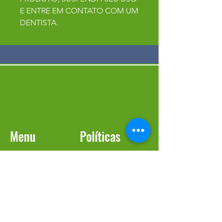
E ENTRE EM CONTATO COM UM
DENTISTA.
Menu
Políticas
Início
FAQ
Sobre
Política da Loja
Loja
Entregas e Devoluções
Blog
Política de Cookies
Pergunte ao Expert
Contato